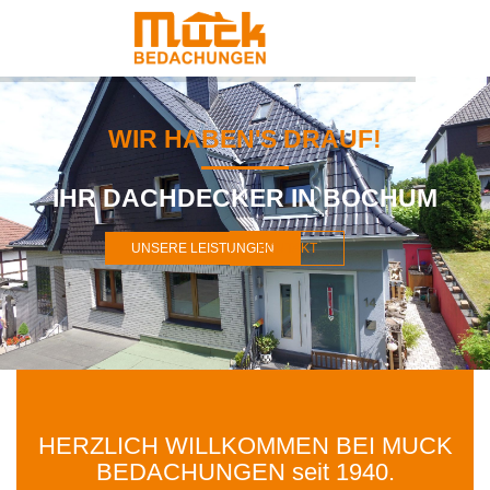
WIR HABEN'S DRAUF!
IHR DACHDECKER IN BOCHUM
UNSERE LEISTUNGEN
KONTAKT
HERZLICH WILLKOMMEN BEI MUCK
BEDACHUNGEN seit 1940.