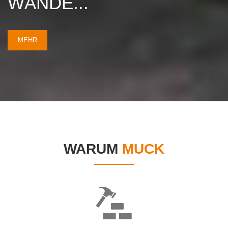
WÄNDE...
MEHR
WARUM
MUCK