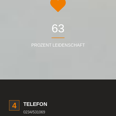
78
PROZENT LEIDENSCHAFT
4
TELEFON
0234/531069